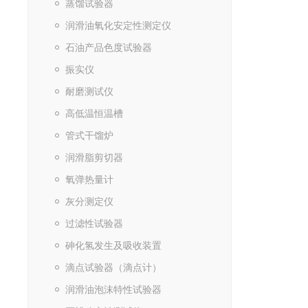
蒸馏试验器
润滑油氧化安定性测定仪
石油产品色度试验器
振实仪
耐磨测试仪
高低温恒温槽
管式干馏炉
润滑脂剪切器
氧弹热量计
灰分测定仪
过滤性试验器
砷化氢发生及吸收装置
滴点试验器（滴点计）
润滑油泡沫特性试验器