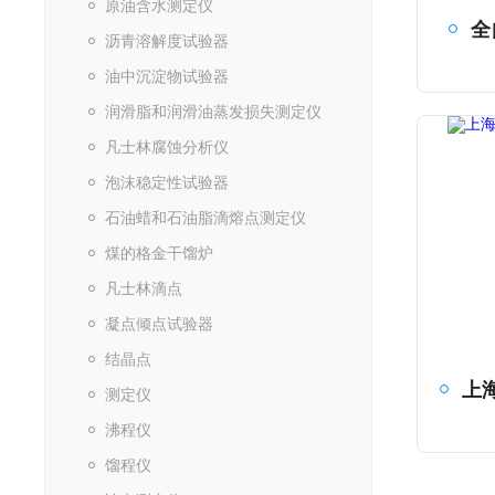
原油含水测定仪
全
沥青溶解度试验器
油中沉淀物试验器
润滑脂和润滑油蒸发损失测定仪
凡士林腐蚀分析仪
泡沫稳定性试验器
石油蜡和石油脂滴熔点测定仪
煤的格金干馏炉
凡士林滴点
凝点倾点试验器
结晶点
测定仪
沸程仪
馏程仪