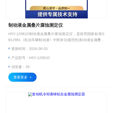
制动液金属叠片腐蚀测定仪
HSY-12981D制动液金属叠片腐蚀测定仪，是按照国家标准G
B12981《机动车辆制动液》中附录D(规范性)制动液金属叠片
腐蚀检验法设计制造的。适用于机动车辆液压制动、液压离合
更新时间：2026-08-03
系统的非石油基制动液，覆盖传统燃油车与新能源车型。使用
产品型号：HSY-12981D
金属叠片进行制动液腐蚀检验评估制动液的腐蚀状况。原理：
将规定的金属试片磨光、清洗、称量后,以一定形式组合,放入
浏览量：39
腐蚀试验杯内的橡胶皮碗上,加入含水制动液,淹没金属试片组
件
查看更多 +