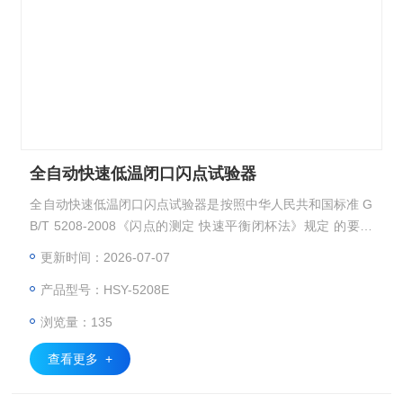
全自动快速低温闭口闪点试验器
全自动快速低温闭口闪点试验器是按照中华人民共和国标准 G
B/T 5208-2008《闪点的测定 快速平衡闭杯法》规定 的要求
设计制造的。本仪器设计8进，结构合理，显示直观，操作简
更新时间：2026-07-07
单，检测准确，性能稳定， 是理想的进口仪器的替代产品，
产品型号：HSY-5208E
能够满足石油、化工、涂料、油漆、铁路、航空、电力、商
检、部8、相关院校及科研单位对石油产品闭口闪点快速测试
浏览量：135
的要求。本仪器特别适合于闭口杯闪点在-30℃～+100℃范
查看更多 +