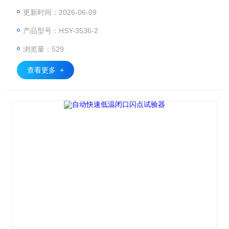
要求设计制造的，适用于按照国家行业标准 JTJ052《公路 工
更新时间：2026-06-09
程沥青和沥青混合料试验规程》中 T0611《沥青闪点和燃点试
产品型号：HSY-3536-2
验（克利夫兰开口杯法）》 适用于测定除燃料油以外的、开
口杯闪点高于79℃的石油产品和沥青的闪点和燃点。
浏览量：529
查看更多 +