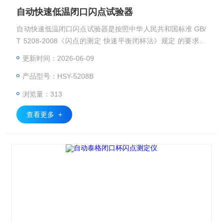
自动快速低温闭口闪点试验器
自动快速低温闭口闪点试验器是按照中华人民共和国标准 GB/
T 5208-2008《闪点的测定 快速平衡闭杯法》规定 的要求设
计制造的。本仪器设计8进，结构合理，显示直观，操作简
更新时间：2026-06-09
单，检测准确，性能稳定， 是理想的进口仪器的替代产品，
产品型号：HSY-5208B
能够满足石油、化工、涂料、油漆、铁路、航空、电力、商
检、部8、相关院校及科研单位对石油产品闭口闪点快速测试
浏览量：313
的要求。本仪器特别适合于闭口杯闪点在-30℃～+100℃范
查看更多 +