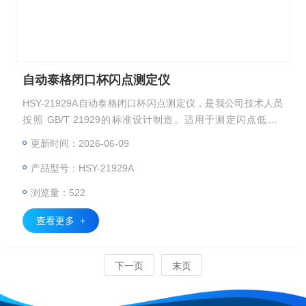
自动泰格闭口杯闪点测定仪
HSY-21929A自动泰格闭口杯闪点测定仪，是我公司技术人员
按照 GB/T 21929的标准设计制造。适用于测定闪点低于9
3℃，而且粘度低于9.5×10-6m2/s的农药、石油和其他液体。
更新时间：2026-06-09
该仪器由试验主机和制冷循环水浴两部分组成，具有外型美观
产品型号：HSY-21929A
大方、操作容易、使用方便、测试准确等特点。
浏览量：522
查看更多 +
下一页
末页