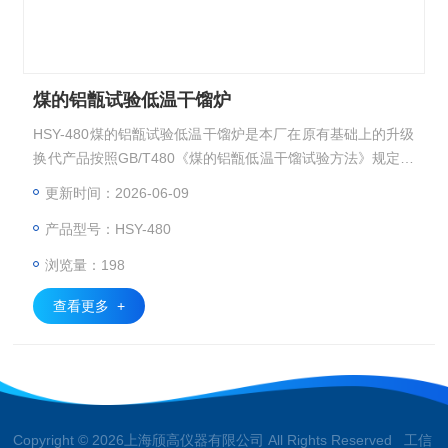
煤的铝甑试验低温干馏炉
HSY-480煤的铝甑试验低温干馏炉是本厂在原有基础上的升级
换代产品按照GB/T480《煤的铝甑低温干馏试验方法》规定的
要求设计制造的。干馏试验是一个多指标的综合性试验，既有
更新时间：2026-06-09
干馏产物半焦产率和焦油产率，又有干馏产物总水分产率的测
产品型号：HSY-480
定。该产品主要用于煤矿化验室、煤炭焦化行业及相关教学科
研、质量监督等单位，对煤的焦油产率、半焦产率、干馏总水
浏览量：198
分产率等理化指标进行检测分析。干馏试验的基本原理是将一
定量的煤样
查看更多 +
Copyright © 2026上海颀高仪器有限公司 All Rights Reserved 工信