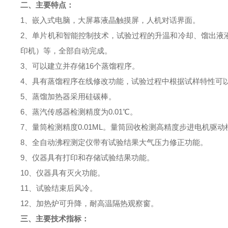
二、
主要特点：
1、嵌入式电脑，大屏幕液晶触摸屏，人机对话界面
。
2、单片机和智能控制技术，试验过程的升温和冷却、馏出液
印机）等，全部自动完成
。
3、可以建立并存储16个蒸馏程序
。
4、
具有蒸馏程序在线修改功能，试验过程中根据试样特性可
5、蒸馏加热器采用硅碳棒
。
6、蒸汽传感器检测精度为0.01℃
。
7、量筒检测精度0.01ML。量筒回收检测高精度步进电机驱动
8、
全自动沸程测定仪
带有试验结果大气压力修正功能
。
9、仪器具有打印和存储试验结果功能
。
10、仪器具有灭火功能
。
11、试验结束后风冷
。
12、加热炉可升降，耐高温隔热观察窗
。
三、主要技术指标：