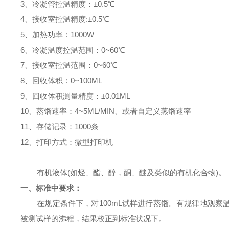
3、冷凝管控温精度：±0.5℃
4、接收室控温精度:±0.5℃
5、加热功率：1000W
6、冷凝温度控温范围：0~60℃
7、接收室控温范围：0~60℃
8、回收体积：0~100ML
9、回收体积测量精度：±0.01ML
10、蒸馏速率：4~5ML/MIN、或者自定义蒸馏速率
11、存储记录：1000条
12、打印方式：微型打印机
有机液体(如烃、酯、醇，酮、醚及类似的有机化合物)。
一、
标准中要求：
在规定条件下，对
100mL试样进行蒸馏。有规律地观
被测试样的沸程，结果校正到标准状况下。