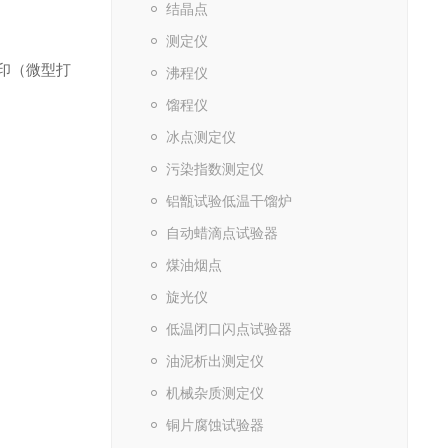
结晶点
测定仪
印（微型打
沸程仪
馏程仪
冰点测定仪
污染指数测定仪
铝甑试验低温干馏炉
自动蜡滴点试验器
煤油烟点
旋光仪
低温闭口闪点试验器
油泥析出测定仪
机械杂质测定仪
铜片腐蚀试验器