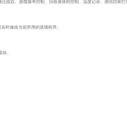
液位跟踪、蒸馏速率控制、回收液体积控制、温度记录、测试结果打
以实时修改当前所用的蒸馏程序
。
模块
。