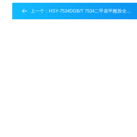
上一个：
HSY-7534DGB/T 7534二甲基甲酰胺全自动沸程测定仪