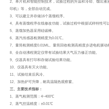
2、单片机和智能控制技术，试验过程的升温和冷却、馏出液
印机）等，全部自动完成
。
3、可以建立并存储16个蒸馏程序
。
4、
具有蒸馏程序在线修改功能，试验过程中根据试样特性可
5、蒸馏加热器采用硅碳棒
。
6、蒸汽传感器检测精度为0.01℃
。
7、量筒检测精度0.01ML。量筒回收检测高精度步进电机驱动
8、
全自动沸程测定仪
带有试验结果大气压力修正功能
。
9、仪器具有打印和存储试验结果功能
。
10、仪器具有灭火功能
。
11、试验结束后风冷
。
12、加热炉可升降，耐高温隔热观察窗
。
三、主要技术指标：
1、蒸气检测范围：4~400℃
2、蒸气控温精度：±0.01℃