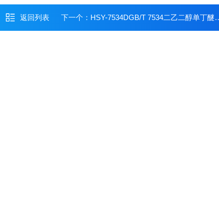
返回列表
下一个：
HSY-7534DGB/T 7534二乙二醇单丁醚全自动沸程测定仪