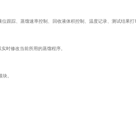
液位跟踪、蒸馏速率控制、回收液体积控制、温度记录、测试结果打
以实时修改当前所用的蒸馏程序
。
模块
。