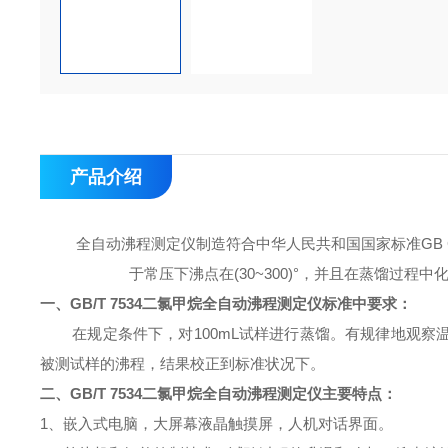
产品介绍
全自动沸程测定仪制造符合中华人民共和国国家标准
GB
于常压下沸点在(30~300)°，并且在蒸馏过
一、
GB/T 7534二氯甲烷全自动沸程测定仪
标准中要求：
在规定条件下，对
100mL试样进行蒸馏。有规律地观
被测试样的沸程，结果校正到标准状况下。
二、
GB/T 7534二氯甲烷全自动沸程测定仪
主要特点：
1、嵌入式电脑，大屏幕液晶触摸屏，人机对话界面
。