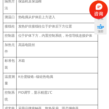
隔热方
保温砖及保温棉
法
测温口
热电偶从炉体后上方进入
联系
接线柱
发热炉丝接线柱位于炉体后下方位置
顶部
控制器
位于炉体下方，内置控制系统，补偿导线连接炉体
加热元
高温电阻丝
件
标准包
木箱
装
温度测
K分度镍铬--镍硅热电偶
量
控制系
PID调节，显示精度1℃
统
成套电
采用品牌接触器，散热风扇，固态继电器