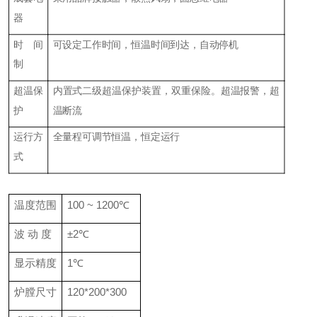
器
时 间
可设定工作时间，恒温时间到达，自动停机
制
超温保
内置式二级超温保护装置，双重保险。超温报警，超
护
温断流
运行方
全量程可调节恒温，恒定运行
式
温度范围
100 ~ 1200℃
波 动 度
±2℃
显示精度
1℃
炉膛尺寸
120*200*300