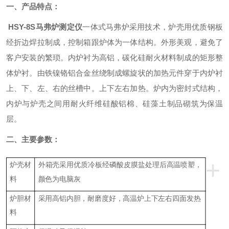
一、产品特点：
HSY-8S马弗炉测定仪
一体式马弗炉采用技术，炉壳用优质钢板
经折边焊拉制成，控制箱跟炉体为一体结构。外形美观，避免了
客户安装的繁琐。内炉衬为高铝，碳化硅耐火材料制成的矩形整
体炉衬。由铁镍铬铝合金丝绕制成螺旋状的加热元件穿于内炉衬
上、下、左、右的丝槽中。上下左右加热。炉内为密封式结构，
内炉与炉壳之间用耐火纤维硅酸铝棉、硅藻土制品砌筑为保温
层。
二、主要参数：
+
炉壳材
外箱壳采用优质冷板经磷酸皮膜盐处理后高温喷塑，
料
颜色为电脑灰
炉胆材
采用高铝内胆，耐磨度好，高温炉上下左右四面发热
料