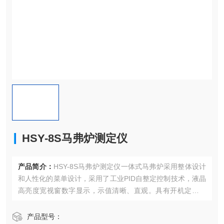
HSY-8S马弗炉测定仪
产品简介：
HSY-8S马弗炉测定仪一体式马弗炉采用整体设计
和人性化的菜单设计，采用了工业PID自整定控制技术，液晶
高亮度宽视窗数字显示，示值清晰、直观。具有开机定时或
到设定温度后恒温开始计时功能。微电脑智能控制，解决了
温度过冲等弊病，控温效果。
产品型号：