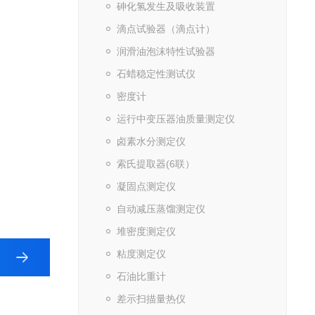
砷化氢发生及吸收装置
滴点试验器（滴点计）
润滑油泡沫特性试验器
石蜡稳定性测试仪
密度计
运行中变压器油质量测定仪
卤素水分测定仪
索氏提取器(6联）
凝固点测定仪
自动减压蒸馏测定仪
堆密度测定仪
粘度测定仪
石油比重计
差示扫描量热仪