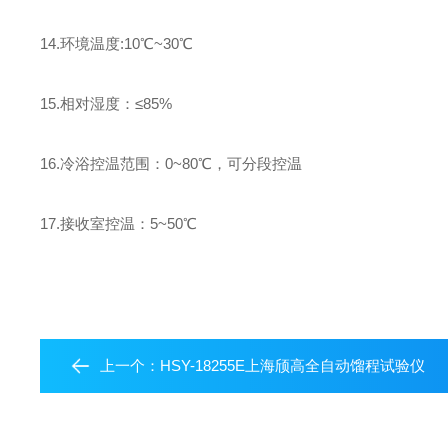
14.环境温度:10℃~30℃
15.相对湿度：≤85%
16.冷浴控温范围：0~80℃，可分段控温
17.接收室控温：5~50℃
上一个：
HSY-18255E上海颀高全自动馏程试验仪