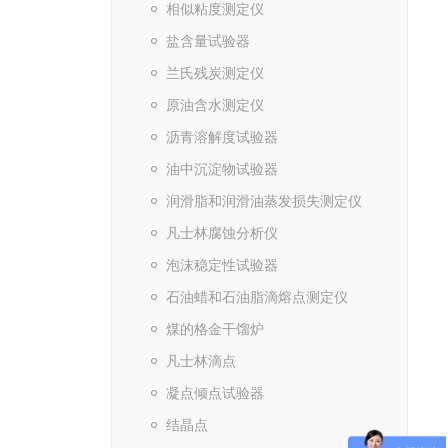
相似粘度测定仪
盐含量试验器
兰氏残炭测定仪
原油含水测定仪
沥青溶解度试验器
油中沉淀物试验器
润滑脂和润滑油蒸发损失测定仪
凡士林腐蚀分析仪
泡沫稳定性试验器
石油蜡和石油脂滴熔点测定仪
煤的格金干馏炉
凡士林滴点
凝点倾点试验器
结晶点