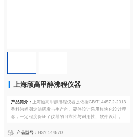
上海颀高甲醇沸程仪器
产品简介：
上海颀高甲醇沸程仪器是依据GB/T14457.2-2013
香料沸程测定法研发与生产的。硬件设计采用模块化设计理
念，一定程度保证了仪器的可靠性与耐用性。软件设计，秉
承以人为本的设计的理念，虑人机工学，仪器界面更人性
化，更便于操作。是一款可以替代进口的，国内的自动蒸馏
产品型号：
HSY-14457D