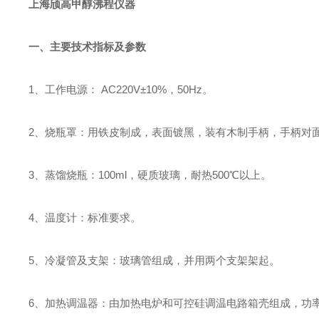
上海颀高
甲醇沸程仪器
一、主要技术指标及参数
1、工作电源： AC220V±10%，50Hz。
2、烧瓶罩：用铁皮制成，表面镀黑，装有木制手柄，手柄对
3、蒸馏烧瓶：100ml，硬质玻璃，耐热500℃以上。
4、温度计：标准要求。
5、冷凝管及支架：玻璃管组成，并用两个支架架起。
6、加热调温器：由加热电炉和可控硅调温电路箱壳组成，功率为1