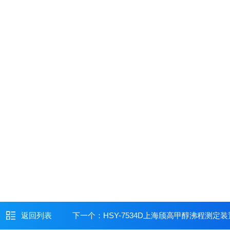
返回列表
下一个：
HSY-7534D上海颀高甲醇沸程测定装