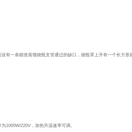
面设有一条能使蒸馏烧瓶支管通过的缺口，烧瓶罩上开有一个长方形
000W/220V，加热升温速率可调。