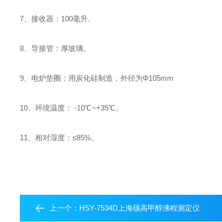
7、接收器：100毫升。
8、导接管：厚玻璃。
9、电炉垫圈：用炭化硅制造，外径为Φ105mm
10、环境温度： -10℃~+35℃。
11、相对湿度：≤85%。
上一个：
HSY-7534D上海颀高甲醇沸程测定仪