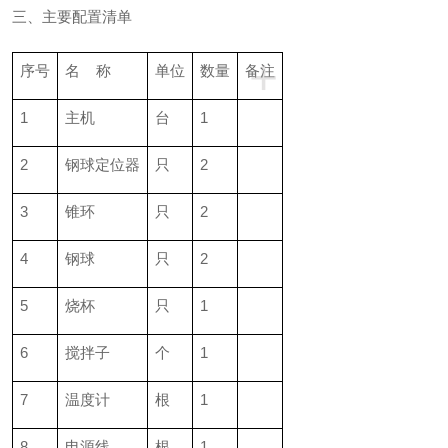
三、主要配置清单
+
序号
名 称
单位
数量
备注
1
主机
台
1
2
钢球定位器
只
2
3
锥环
只
2
4
钢球
只
2
5
烧杯
只
1
6
搅拌子
个
1
7
温度计
根
1
8
电源线
根
1