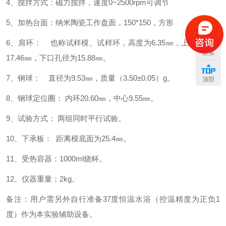
4、搅拌方式：磁力搅拌，速度0~2500rpm可调节
5、加热台面：纳米陶瓷工作盘面，150*150，方形
6、肩环： 也称试样模、试样环，高度为6.35㎜，
上口孔径为
联系
17.46㎜，下口孔径为15.88㎜。
7、钢球： 直径为9.53㎜，质量（3.50±0.05）g。
顶部
8、钢球定位圈： 内环20.60㎜，中心9.55㎜。
9、试验方式： 两组同时平行试验。
10、下承板： 距离模底面为25.4㎜。
11、受热容器：1000ml烧杯。
12、仪器重量：2kg。
备注：用户需另外自行准备37度恒温水浴（控温精度为正负1
度）作为本实验辅助设备。