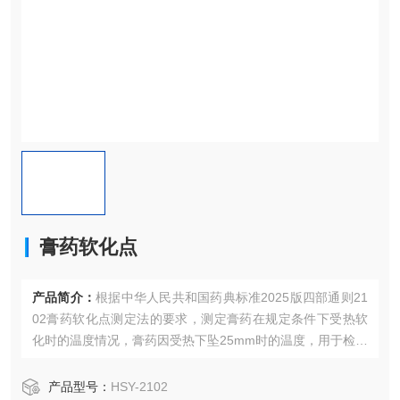
膏药软化点
产品简介：
根据中华人民共和国药典标准2025版四部通则21
02膏药软化点测定法的要求，测定膏药在规定条件下受热软
化时的温度情况，膏药因受热下坠25mm时的温度，用于检测
膏药的老嫩程度，并可间接反映膏药的黏性。该仪器适用于
可以满足各个膏药生产厂家、药检所以及相关单位使用。
产品型号：
HSY-2102