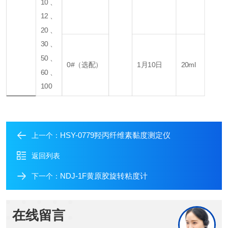
10、
12、
20、
30、
50、
0#（选配）
1月10日
20ml
60、
100
HSY-0779羟丙纤维素黏度测定仪
上一个：
返回列表
NDJ-1F黄原胶旋转粘度计
下一个：
在线留言