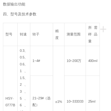
数据输出功能
四、型号及技术参数
+
所需
精
型号
转速
转子
测量范围
样品
度
量
0.3、
0.5、
1~4#
10~200万
400ml
0.6、
1、
1.5、
2、
3、
21~29#（选
HSY-
5、
10~333333
25ml
±1%
配）
0777B
6、