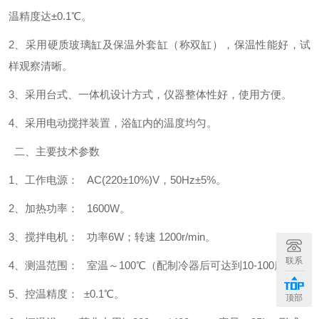
温精度达±0.1℃。
2、采用硬质玻璃缸及保温外套缸（称双缸），保温性能好，试
样观察清晰。
3、采用台式、一体机设计方式，仪器整体性好，使用方便。
4、采用电动搅拌装置，浴缸内的温度均匀。
二、主要技术参数
1、工作电源： AC(220±10%)V，50Hz±5%。
2、加热功率： 1600W。
3、搅拌电机： 功率6W；转速 1200r/min。
联系
4、测温范围： 室温～100℃（配制冷器后可达到10-100度）。
5、控温精度： ±0.1℃。
顶部