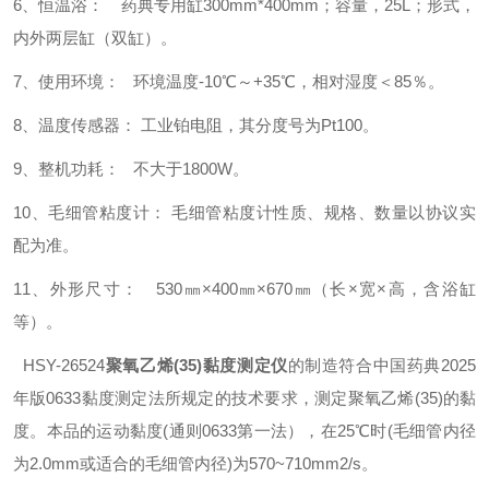
6、恒温浴： 药典专用缸300mm*400mm；容量，25L；形式，
内外两层缸（双缸）。
7、使用环境： 环境温度-10℃～+35℃，相对湿度＜85％。
8、温度传感器： 工业铂电阻，其分度号为Pt100。
9、整机功耗： 不大于1800W。
10、毛细管粘度计： 毛细管粘度计性质、规格、数量以协议实
配为准。
11、外形尺寸： 530㎜×400㎜×670㎜（长×宽×高，含浴缸
等）。
HSY-26524
聚氧乙烯(35)黏度测定仪
的制造符合中国药典2025
年版0633黏度测定法所规定的技术要求，测定聚氧乙烯(35)的黏
度。本品的运动黏度(通则0633第一法），在25℃时(毛细管内径
为2.0mm或适合的毛细管内径)为570~710mm2/s。