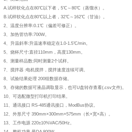
A.试样软化点在80℃以下者，5℃～80℃（蒸馏水）。
B.试样软化点在80℃以上者，32℃～162℃（甘油）。
2、温度分辨率:0.1℃（偏差可修正）。
3、加热管功率:700W。
4、升温斜率:升温速率稳定在1.0-1.5℃/min。
5、烧杯尺寸:直径110mm，高度130mm。
6、测量样品数:同时测量2个试样。
7、搅拌器 :电机搅拌，搅拌速度连续可调。
8、试验结果处理 200组数据存储。
9、存储的数据可液晶调取显示，也可U盘转存查看(.csv文件)。
10、可选配微型打印机打印结果。
11、通讯接口 RS-485通讯接口，ModBus协议。
12、外形尺寸 390mm×300mm×575mm（长×宽×高）。
13、工作电源 220±10%VAC/50Hz。
14、整机功率 最
DA
800W。