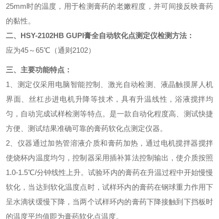
25mm时的温度，用于检测膏药的老嫩程度，并可间接反映膏药
的黏性。
二、
HSY-2102HB
GUPI膏全自动软化点测定仪
检测方法：
应为
45～65℃（通则2102）
三、主要功能特点：
1、
测定仪
采用电脑智能控制、激光自动检测、液晶触摸屏人机
界面、丝杠步进电机升降等技术，具有升温线性，浴液搅拌均
匀，自动完成试样检测等特点。是一款自动化程度高、测试快捷
方便、测试结果准确可靠的膏药软化点测定仪器。
2、仪器通过加热管溶液介质和膏药加热，通过电机搅拌器搅拌
使烧杯内温度均匀，控制器采用插补算法控制输出，使介质按照
1.0-1.5℃/分钟线性上升。试验环内的膏药在升温过程中开始慢慢
软化，当达到软化温度点时，试样环内的膏药在钢球重力作用下
呈水滴状缓慢下降，当两个试样环内的膏药下降接触到下挡板时
的温度平均值即为膏药软化点温度。