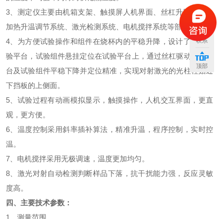
3、
测定仪
主要由机箱支架、触摸屏人机界面、丝杠升降系统、
加热升温调节系统、激光检测系统、电机搅拌系统等部分组成。
4、为方便试验操作和组件在烧杯内的平稳升降，设计了一款试
联系
验平台，试验组件悬挂定位在试验平台上，通过丝杠驱动试验平
顶部
台及试验组件平稳下降并定位精准，实现对射激光的光柱柱贴近
下挡板的上侧面。
5、试验过程有动画模拟显示，触摸操作，人机交互界面，更直
观，更方便。
6、温度控制采用斜率插补算法，精准升温，程序控制，实时控
温。
7、电机搅拌采用无极调速，温度更加均匀。
8、激光对射自动检测判断样品下落，抗干扰能力强，反应灵敏
度高。
四、
主要技术参数：
1、测量范围