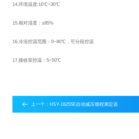
14.环境温度:10℃~30℃
15.相对湿度：≤85%
16.冷浴控温范围：0~80℃，可分段控温
17.接收室控温：5~50℃
上一个：
HSY-18255E自动减压馏程测定器