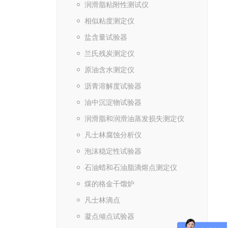
润滑脂粘附性测试仪
相似粘度测定仪
盐含量试验器
兰氏残炭测定仪
原油含水测定仪
沥青溶解度试验器
油中沉淀物试验器
润滑脂和润滑油蒸发损失测定仪
凡士林腐蚀分析仪
泡沫稳定性试验器
石油蜡和石油脂滴熔点测定仪
煤的格金干馏炉
凡士林滴点
凝点倾点试验器