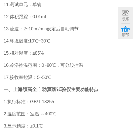
11.测试单元：单管
12.体积跟踪：0.01ml
联系
13.流速：2~10ml/min设定后自动调节
顶部
14.环境温度:10℃~30℃
15.相对湿度：≤85%
16.冷浴控温范围：0~80℃，可分段控温
17.接收室控温：5~50℃
一、
上海颀高全自动蒸馏试验仪
主要功能特点
1.执行标准：GB/T 18255
2.温度范围：室温 ～400℃
3.显示精度：±0.1℃