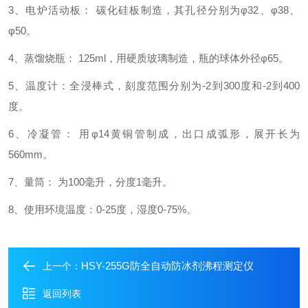
3、电炉活动板： 碳化硅板制造，其孔径分别为φ32、φ38、
φ50。
4、蒸馏烧瓶： 125ml，用硬质玻璃制造，瓶的球体外径φ65。
5、温度计：全浸棒式，刻度范围分别为-2到300度和-2到400
度。
6、冷凝管： 用φ14黄铜管制成，出口成弧形，展开长为
560mm。
7、量筒： 为100毫升，分度1毫升。
8、使用环境温度：0-25度，湿度0-75%。
HSY-255G防全自动防冰剂沸程测定仪
上一个：
返回列表