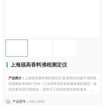
上海颀高香料沸程测定仪
产品简介：
上海颀高香料沸程测定仪 是按照2025版中国药典
和国家标准GB/T7534《工业用挥发性有机液体沸程测定》规
定的要求设计制造的，适用于工业用挥发性有机液体、原料
用有机溶剂等沸程的测定。配备合适的烧瓶，也可以用于汽
油、航空汽油、喷汽燃料、特殊沸点的溶剂、石脑油、柴
产品型号：
HSY-255G