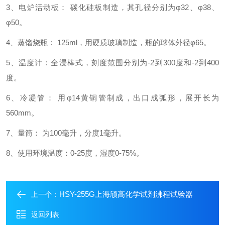
3、电炉活动板： 碳化硅板制造，其孔径分别为φ32、φ38、
φ50。
4、蒸馏烧瓶： 125ml，用硬质玻璃制造，瓶的球体外径φ65。
5、温度计：全浸棒式，刻度范围分别为-2到300度和-2到400
度。
6、冷凝管： 用φ14黄铜管制成，出口成弧形，展开长为
560mm。
7、量筒： 为100毫升，分度1毫升。
8、使用环境温度：0-25度，湿度0-75%。
HSY-255G上海颀高化学试剂沸程试验器
上一个：
返回列表