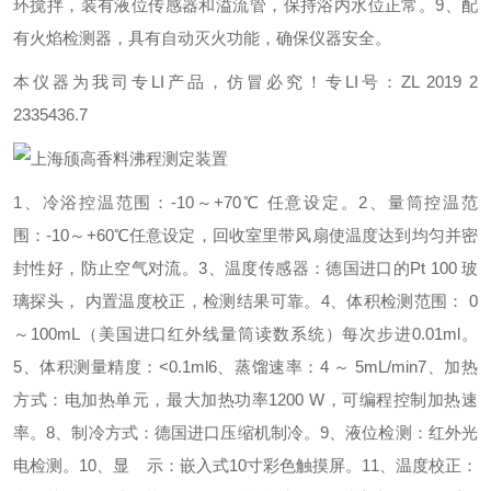
环搅拌，装有液位传感器和溢流管，保持浴内水位正常。
9、配
有火焰检测器，具有自动灭火功能，确保仪器安全。
本仪器为我司专LI产品，仿冒必究！专LI号：ZL 2019 2
2335436.7
1、冷浴控温范围：-10～+70℃ 任意设定。
2、量筒控温范
围：-10～+60℃任意设定，回收室里带风扇使温度达到均匀并密
封性好，防止空气对流。
3、温度传感器：德国进口的Pt 100 玻
璃探头， 内置温度校正，检测结果可靠。
4、体积检测范围： 0
～100mL（美国进口红外线量筒读数系统）每次步进0.01ml。
5、体积测量精度：<0.1ml
6、蒸馏速率：4 ～ 5mL/min
7、加热
方式：电加热单元，最大加热功率1200 W，可编程控制加热速
率。
8、制冷方式：德国进口压缩机制冷。
9、液位检测：红外光
电检测。
10、显 示：嵌入式10寸彩色触摸屏。
11、温度校正：