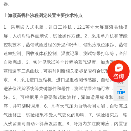
器。
上海颀高香料沸程测定装置
主要技术特点
1、采用嵌入式电脑，进口工控机，12.1英寸大屏幕液晶触摸
屏，人机对话界面亲切，试验操作方便。
2、采用单片机和智能
控制技术，蒸馏试验过程的升温和冷却、馏出液液位跟踪、蒸馏
速率控制、回收液体积控制、温度记录、测试结果打印等，全部
自动完成。
3、实时显示试验全过程的蒸气温度、加热器温度、
蒸馏速率三条曲线，可实时判断相关指标是否符合试验标准的要
求。
4、采用进口压缩机、进口温度检测传感器、自动高细分步
联系
进液位跟踪系统等关键部件和器件，测试结果准确可靠，重复性
好。
5、可根据用户需要和试验油样，添加适用标准和蒸馏程
顶部
序，并可随时调用。
6、具有大气压力自动检测功能，自动完成
气压修正，试验结果不受大气变化的影响。
7、试验结束后，输
入残留量可自动计算蒸发温度。
8、冷浴内加注防冻液，内置循