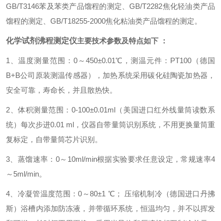
GB/T3146苯及苯类产品馏程的测定、GB/T2282焦化轻油类产品
馏程的测定、GB/T18255-2000焦化粘油类产品馏程的测定。
化学试剂沸程测定仪
主要技术参数及特点如下 ：
1、温度测量范围：0～450±0.01℃，测温元件：PT100（德国
B+B公司原装测温传感器），加热系统采用碳化硅陶瓷加热器，
安全可靠，寿命长，并且散热快。
2、体积测量范围：0-100±0.01ml（美国进口红外线量筒读数系
统）每次步进0.01 ml，仪器自带量筒识别系统，不用更换量筒重
复标定，自带量筒芯片识别。
3、蒸馏速率：0～10ml/min根据实验要求任意设定，常规速率4
～5ml/min。
4、冷凝管温度范围：0～80±1 ℃； 压缩机制冷（德国进口丹拂
斯）浴槽内添加防冻液，并带循环系统，恒温均匀，并不以挥发