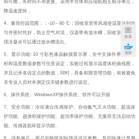
和可燃，长时间不用更换。采用半导体和压缩机相互制冷单元，
降温速度快，
4、量筒控温范围：：-10～80 ℃；回收室里带风扇使温度达到均
匀并密封性好，防止空气对流，仪器带有放水槽，回收室如果出
联系
现冷凝水可以通过放水槽流出。
顶部
5、显示功能: 10 寸彩色液晶触摸显示屏，全中文操作界面，体
积和温度数值参数可任意设定，实验过程显示温度体积曲线图，
并且记录各设定点的数值，同时，具备权限管理功能，有效避免
非专业人员对本测定仪关键参数进行设定。
6、操作系统：WindowsXP操作系统，软件可以升级
7、安全功能：冷浴液位传感保护、自动氮气灭火功能、超温保
护功能、超体积保护功能、超功率保护功能、无量筒无法启动功
能、传感器损坏提示功能、
8、误差修正：用户可根据实际情况设定参数，其可快速计算测