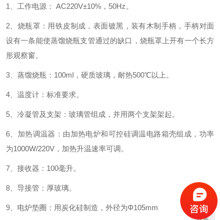
1、工作电源： AC220V±10%，50Hz。
2、烧瓶罩：用铁皮制成，表面镀黑，装有木制手柄，手柄对面
设有一条能使蒸馏烧瓶支管通过的缺口，烧瓶罩上开有一个长方
形观察窗。
3、蒸馏烧瓶：100ml，硬质玻璃，耐热500℃以上。
4、温度计：标准要求。
5、冷凝管及支架：玻璃管组成，并用两个支架架起。
6、加热调温器：由加热电炉和可控硅调温电路箱壳组成，功率
为1000W/220V，加热升温速率可调。
7、接收器：100毫升。
8、导接管：厚玻璃。
9、电炉垫圈：用炭化硅制造，外径为Φ105mm
联系