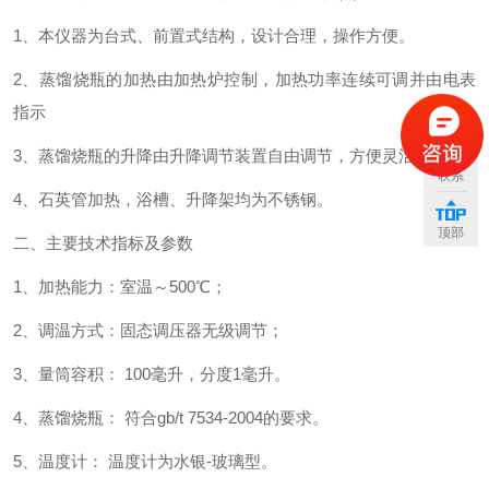
1、本仪器为台式、前置式结构，设计合理，操作方便。
2、蒸馏烧瓶的加热由加热炉控制，加热功率连续可调并由电表
指示
3、蒸馏烧瓶的升降由升降调节装置自由调节，方便灵活。
联系
4、石英管加热，浴槽、升降架均为不锈钢。
顶部
二、主要技术指标及参数
1、加热能力：室温～500℃；
2、调温方式：固态调压器无级调节；
3、量筒容积： 100毫升，分度1毫升。
4、蒸馏烧瓶： 符合gb/t 7534-2004的要求。
5、温度计： 温度计为水银-玻璃型。