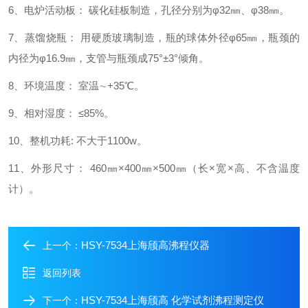
6、电炉活动板： 碳化硅板制造，孔径分别为φ32㎜、φ38㎜。
7、蒸馏烧瓶： 用硬质玻璃制造，瓶的球体外径φ65㎜，瓶颈的
内径为φ16.9㎜，支管与瓶颈成75°±3°倾角。
8、环境温度： 室温∼+35℃。
9、相对湿度： ≤85%。
10、整机功耗: 不大于1100w。
11、外形尺寸： 460㎜×400㎜×500㎜（长×宽×高、不含温度
计）。
HSY-7534上海颀高沸程仪器
上一个：
返回列表
HSY-7534上海颀高 化学试剂沸程测定仪
下一个：