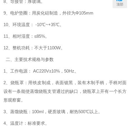
8、导接管：厚玻璃。
顶部
9、电炉垫圈：用炭化硅制造，外径为Φ105mm
10、环境温度： -10℃~+35℃。
11、相对湿度：≤85%。
12、整机功耗：不大于1100W。
二、主要技术规格与参数
1、工作电源： AC220V±10%，50Hz。
2、烧瓶罩：用铁皮制成，表面镀黑，装有木制手柄，手柄对面
设有一条能使蒸馏烧瓶支管通过的缺口，烧瓶罩上开有一个长方
形观察窗。
3、蒸馏烧瓶：100ml，硬质玻璃，耐热500℃以上。
4、温度计：标准要求。