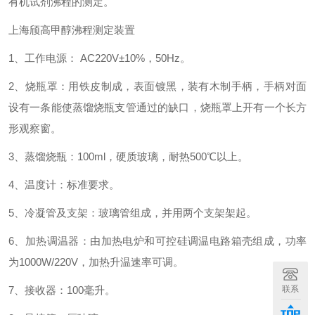
有机试剂沸程的测定。
上海颀高
甲醇沸程测定装置
1、工作电源： AC220V±10%，50Hz。
2、烧瓶罩：用铁皮制成，表面镀黑，装有木制手柄，手柄对面
设有一条能使蒸馏烧瓶支管通过的缺口，烧瓶罩上开有一个长方
形观察窗。
3、蒸馏烧瓶：100ml，硬质玻璃，耐热500℃以上。
4、温度计：标准要求。
5、冷凝管及支架：玻璃管组成，并用两个支架架起。
6、加热调温器：由加热电炉和可控硅调温电路箱壳组成，功率
为1000W/220V，加热升温速率可调。
7、接收器：100毫升。
联系