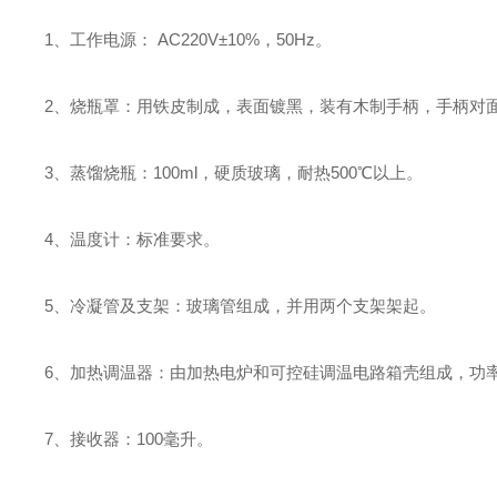
1、工作电源： AC220V±10%，50Hz。
2、烧瓶罩：用铁皮制成，表面镀黑，装有木制手柄，手柄对
3、蒸馏烧瓶：100ml，硬质玻璃，耐热500℃以上。
4、温度计：标准要求。
5、冷凝管及支架：玻璃管组成，并用两个支架架起。
6、加热调温器：由加热电炉和可控硅调温电路箱壳组成，功率为1
7、接收器：100毫升。