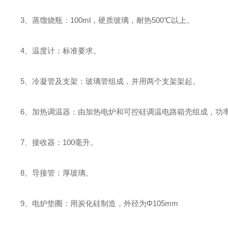
3、蒸馏烧瓶：100ml，硬质玻璃，耐热500℃以上。
4、温度计：标准要求。
5、冷凝管及支架：玻璃管组成，并用两个支架架起。
6、加热调温器：由加热电炉和可控硅调温电路箱壳组成，功率为1
7、接收器：100毫升。
8、导接管：厚玻璃。
9、电炉垫圈：用炭化硅制造，外径为Φ105mm