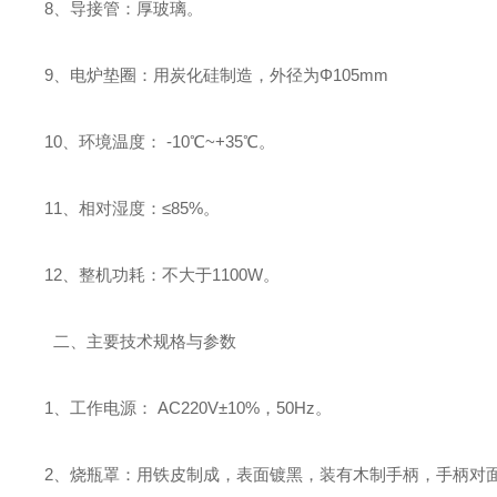
8、导接管：厚玻璃。
9、电炉垫圈：用炭化硅制造，外径为Φ105mm
10、环境温度： -10℃~+35℃。
11、相对湿度：≤85%。
12、整机功耗：不大于1100W。
二、主要技术规格与参数
1、工作电源： AC220V±10%，50Hz。
2、烧瓶罩：用铁皮制成，表面镀黑，装有木制手柄，手柄对