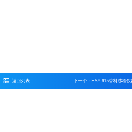
返回列表
下一个：
HSY-615香料沸程仪