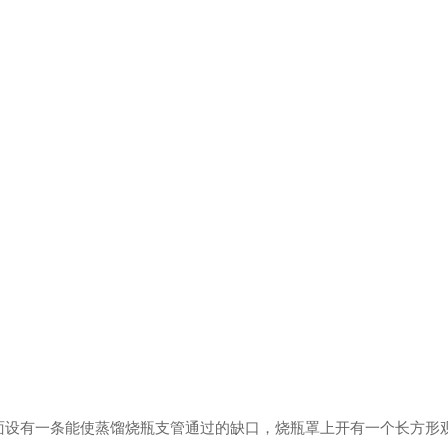
面设有一条能使蒸馏烧瓶支管通过的缺口，烧瓶罩上开有一个长方形