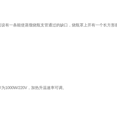
面设有一条能使蒸馏烧瓶支管通过的缺口，烧瓶罩上开有一个长方形
000W/220V，加热升温速率可调。