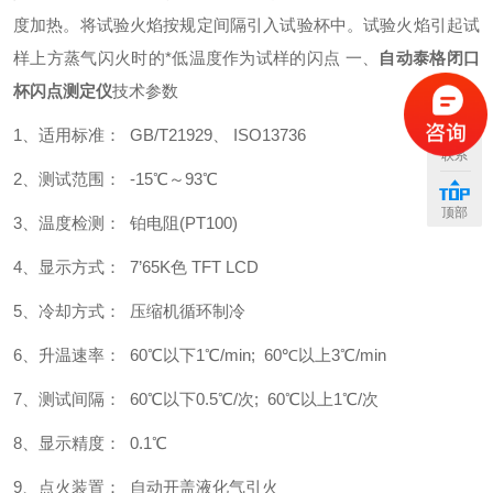
度加热。将试验火焰按规定间隔引入试验杯中。试验火焰引起试
样上方蒸气闪火时的*低温度作为试样的闪点
一、
自动泰格闭口
杯闪点测定仪
技术参数
1、适用标准： GB/T21929、 ISO13736
联系
2、测试范围： -15℃～93℃
顶部
3、温度检测： 铂电阻(PT100)
4、显示方式： 7’65K色 TFT LCD
5、冷却方式： 压缩机循环制冷
6、升温速率： 60℃以下1℃/min; 60℃以上3℃/min
7、测试间隔： 60℃以下0.5℃/次; 60℃以上1℃/次
8、显示精度： 0.1℃
9、点火装置： 自动开盖液化气引火