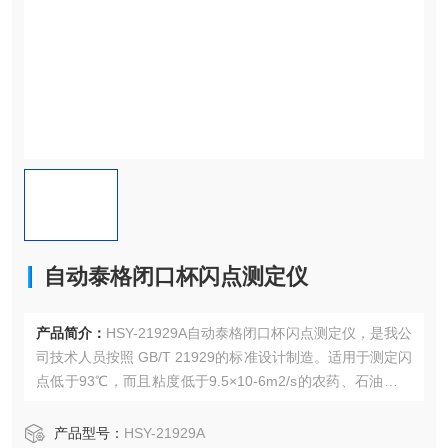
自动泰格闭口杯闪点测定仪
产品简介：
HSY-21929A自动泰格闭口杯闪点测定仪，是我公
司技术人员按照 GB/T 21929的标准设计制造。适用于测定闪
点低于93℃，而且粘度低于9.5×10-6m2/s的农药、石油和其
他液体。该仪器由试验主机和制冷循环水浴两部分组成，具
有外型美观大方、操作容易、使用方便、测试准确等特点。
产品型号：
HSY-21929A