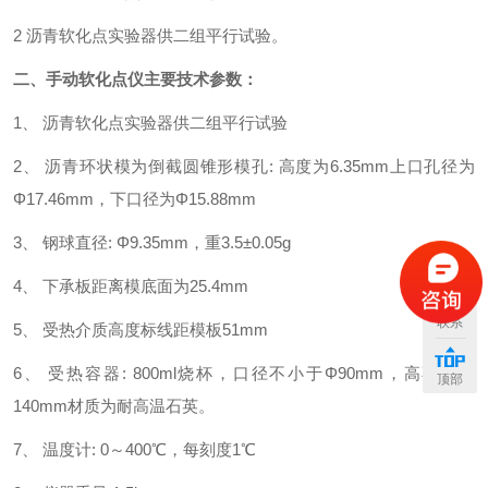
2 沥青软化点实验器供二组平行试验。
二、
手动软化点仪
主要技术参数：
1、 沥青软化点实验器供二组平行试验
2、 沥青环状模为倒截圆锥形模孔: 高度为6.35mm
上口孔径为
Φ17.46mm，下口径为Φ15.88mm
3、 钢球直径: Φ9.35mm，重3.5±0.05g
4、 下承板距离模底面为25.4mm
联系
5、 受热介质高度标线距模板51mm
6、 受热容器: 800ml烧杯，口径不小于Φ90mm，高不小于
顶部
140mm
材质为耐高温石英。
7、 温度计: 0～400℃，每刻度1℃