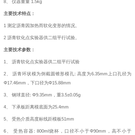
8、 仪器重量 1.5kg
主要技术特点：
1 测定沥青因加热而软化变形的情况。
2 沥青软化点实验器供二组平行试验。
主要技术参数：
1、 沥青软化点实验器供二组平行试验
2、 沥青环状模为倒截圆锥形模孔: 高度为6.35mm
上口孔径为
Φ17.46mm，下口径为Φ15.88mm
3、 钢球直径: Φ9.35mm，重3.5±0.05g
4、 下承板距离模底面为25.4mm
5、 受热介质高度标线距模板51mm
6、 受热容器: 800ml烧杯，口径不小于Φ90mm，高不小于