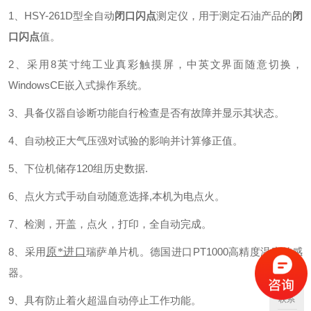
1、HSY-261D型全自动
闭口闪点
测定仪，用于测定石油产品的
闭
口闪点
值。
2、采用8英寸纯工业真彩触摸屏，中英文界面随意切换，
WindowsCE嵌入式操作系统。
3、具备仪器自诊断功能自行检查是否有故障并显示其状态。
4、自动校正大气压强对试验的影响并计算修正值。
5、下位机储存120组历史数据.
6、点火方式手动自动随意选择,本机为电点火。
7、检测，开盖，点火，打印，全自动完成。
8、采用
原*进口
瑞萨单片机。德国进口PT1000高精度温度传感
器。
9、具有防止着火超温自动停止工作功能。
联系