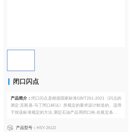
闭口闪点
产品简介：
闭口闪点是根据国家标准GB/T261-2021《闪点的
测定:宾斯基-马丁闭口杯法》所规定的要求设计制造的。适用
于按该标准规定的方法,测定石油产品用闭口杯,在规定条件下
加热到它的蒸汽与空气的混合气接触火焰发生闪火时的*低温
度，即闭口杯法闪点。该产品可广泛用于铁路、航空、电
产品型号：
HSY-261D