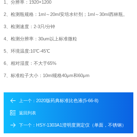
1、分辨率：1920×1200
2、检测瓶规格：1ml～20ml安培水针剂；1ml～30ml西林瓶。
3、检测速度：2-3只/分钟
4、检测分辨率：30um以上标准微粒
5、环境温度:10℃-45℃
6、相对湿度：不大于65%
7、标准粒子大小：10ml规格40μm和60μm
2020版药典标准比色液(5-66-8)
上一个：
返回列表
HSY-1303A1澄明度测定仪（单面，不锈钢）
下一个：