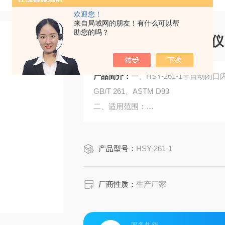
欢迎您！
来自局域网的朋友！有什么可以帮
助您的吗？
半自动闭口闪点测定仪
产品简介：
一、HSY-261-1半自动
GB/T 261、ASTM D93
二、适用范围：
本仪器使用宾斯基-马丁闭口杯法测定
浮颗粒的液体、在试验条件下表面趋于
产品型号：
HSY-261-1
0 °C的闪点值。
厂商性质：
生产厂家