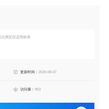
闭口闪点测定仪适用标准
可燃液体（如：柴油、煤油、绝缘油、燃料油等）、带悬
成膜的液体和其它液体闪点值。本仪器适用于测定高于4
更新时间：
2026-08-07
访问量：
903