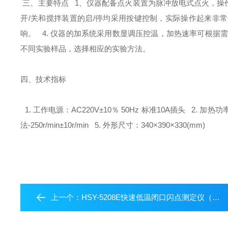
三、主要特点
1、仪器配备点火装置为脉冲放电式点火，操
开/关和搅拌装置的启/停均采用按键控制，实际操作起来非
响。
4. 仪器的加系统采用数显调压控温，加热速率可根据
不同实验样品，选择相应的实验方法。
四、技术指标
1. 工作电源：AC220V±10％ 50Hz 标准10A插头
2. 加热功率
法-250r/min±10r/min
5. 外形尺寸：340×390×330(mm)
上一个：
HSY-5208E快速低温闭口闪点测定仪（-30到50度）