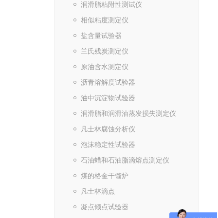
润滑脂粘附性测试仪
相似粘度测定仪
盐含量试验器
兰氏残炭测定仪
原油含水测定仪
沥青溶解度试验器
油中沉淀物试验器
润滑脂和润滑油蒸发损失测定仪
凡士林腐蚀分析仪
泡沫稳定性试验器
石油蜡和石油脂滴熔点测定仪
煤的格金干馏炉
凡士林滴点
凝点倾点试验器