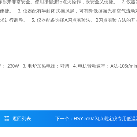
作起来非常安全。使用按键进行点火操作，既安全又便捷。
2. 仪
常便捷。
3. 仪器配有半封闭式挡风屏，可有降低挡强光和空气流动
需求进行调整。
5. 仪器配备选择A闪点实验法、B闪点实验方法的开
： 230W
3. 电炉加热电压：可调
4. 电机转动速率：A法-105r/min±1
返回列表
下一个：
HSY-510Z闪点测定仪专用低温