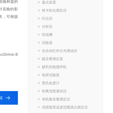
器实验杯盖的
凝点装置
对实验的影
维卡软化测定仪
关，可根据
闪点仪
分析仪
恒温槽
试验器
全自动红外分光测油仪
0r/min B
硫含量测定器
破乳性能搅拌机
电荷试验器
恩氏粘度计
剥离强度测试仪
浴
有机氯含量测定仪
润滑脂宽温度范围滴点测定仪