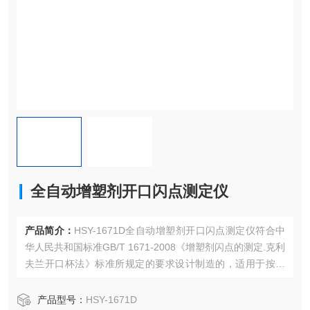
全自动增塑剂开口闪点测定仪
产品简介：
HSY-1671D全自动增塑剂开口闪点测定仪符合中
华人民共和国标准GB/T 1671-2008《增塑剂闪点的测定.克利
夫兰开口杯法》标准所规定的要求设计制造的，适用于按该
标准规定的方法，测定增塑剂的闪点。同时也可广泛应用于
铁路、航空、电力、石油行业及大专院校、科研院所、计量
产品型号：
HSY-1671D