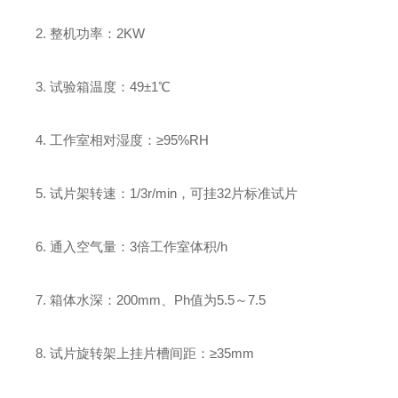
2. 整机功率：2KW
3. 试验箱温度：49±1℃
4. 工作室相对湿度：≥95%RH
5. 试片架转速：1/3r/min，可挂32片标准试片
6. 通入空气量：3倍工作室体积/h
7. 箱体水深：200mm、Ph值为5.5～7.5
8. 试片旋转架上挂片槽间距：≥35mm