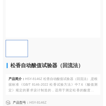
松香自动酸值试验器（回流法）
产品简介：
HSY-8146Z 松香自动酸值试验器（回流法）,是根
据标准《GB/T 8146-2022 松香试验方法》中7.6《酸值测
定》规定的要求设计制造的，适用于测定松香的酸度和酸
值；采用真彩液晶触摸屏全中文人机对话界面、菜单导向式
输入、技术*，操作简便。具有自动控温、自动进样、自动检
产品型号：
HSY-8146Z