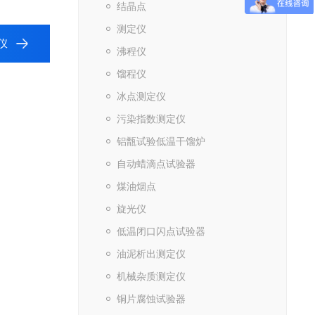
结晶点
测定仪
仪
沸程仪
馏程仪
冰点测定仪
污染指数测定仪
铝甑试验低温干馏炉
自动蜡滴点试验器
煤油烟点
旋光仪
低温闭口闪点试验器
油泥析出测定仪
机械杂质测定仪
铜片腐蚀试验器