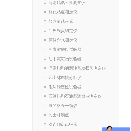
润滑脂粘附性测试仪
相似粘度测定仪
盐含量试验器
兰氏残炭测定仪
原油含水测定仪
沥青溶解度试验器
油中沉淀物试验器
润滑脂和润滑油蒸发损失测定仪
凡士林腐蚀分析仪
泡沫稳定性试验器
石油蜡和石油脂滴熔点测定仪
煤的格金干馏炉
凡士林滴点
凝点倾点试验器