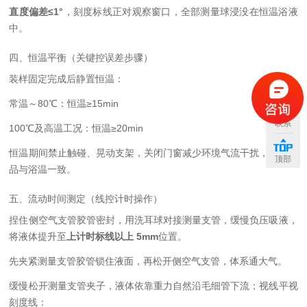
直度偏差≤1°
，刻度标线正对观察窗口，全部测量球浸没在恒温浴液
中。
四、恒温平衡（关键控误差步骤）
装样固定完成后静置恒温：
常温～80℃：恒温≥15min
联系
100℃及高温工况：恒温≥20min
恒温期间禁止触碰、晃动支架，关闭门窗减少环境气流干扰，保证样
顶部
品与浴温一致。
五、流动时间测定（线控计时操作）
捏住侧空气支管胶管密封，用洗耳球对接测量支管，缓慢负压吸液，
将液体提升至
上计时标线以上 5mm
位置。
先夹紧测量支管胶管锁住液面，再松开侧空气支管，体系通大气。
缓慢松开测量支管夹子，液体依靠重力自然沿毛细管下流；视线平视
刻度线：