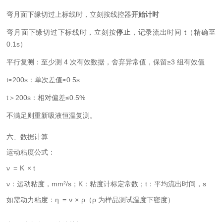
弯月面下缘切过上标线时，立刻按线控器
开始计时
弯月面下缘切过下标线时，立刻按
停止
，记录流出时间 t（精确至
0.1s）
平行复测：至少测 4 次有效数据，舍弃异常值，保留≥3 组有效值
t≤200s：单次差值≤0.5s
t＞200s：相对偏差≤0.5%
不满足则重新吸液恒温复测。
六、数据计算
运动粘度公式：
ν
=
K
×
t
ν：运动粘度，mm²/s；K：粘度计标定常数；t：平均流出时间，s
如需动力粘度：
η
=
ν
×
ρ
（ρ 为样品测试温度下密度）