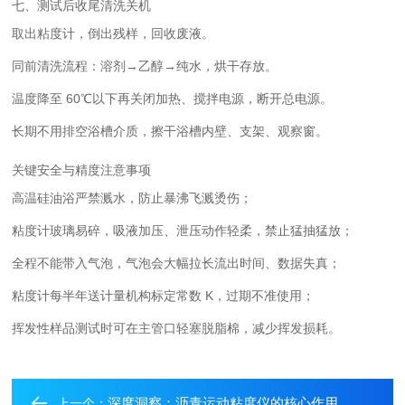
七、测试后收尾清洗关机
取出粘度计，倒出残样，回收废液。
同前清洗流程：溶剂→乙醇→纯水，烘干存放。
温度降至 60℃以下再关闭加热、搅拌电源，断开总电源。
长期不用排空浴槽介质，擦干浴槽内壁、支架、观察窗。
关键安全与精度注意事项
高温硅油浴严禁溅水，防止暴沸飞溅烫伤；
粘度计玻璃易碎，吸液加压、泄压动作轻柔，禁止猛抽猛放；
全程不能带入气泡，气泡会大幅拉长流出时间、数据失真；
粘度计每半年送计量机构标定常数 K，过期不准使用；
挥发性样品测试时可在主管口轻塞脱脂棉，减少挥发损耗。
深度洞察：沥青运动粘度仪的核心作用
上一个：