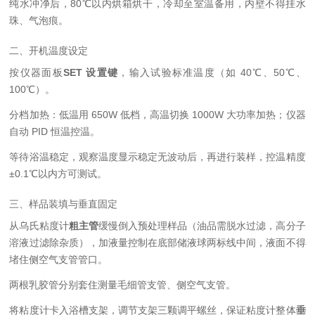
纯水冲净后，80℃以内烘箱烘干，冷却至室温备用，内壁不得挂水
珠、气泡痕。
二、开机温度设定
按仪器面板
SET 设置键
，输入试验标准温度（如 40℃、50℃、
100℃）。
分档加热：低温用 650W 低档，高温切换 1000W 大功率加热；仪器
自动 PID 恒温控温。
等待浴温稳定，观察温度显示稳定无波动后，再进行装样，控温精度
±0.1℃以内方可测试。
三、样品装填与垂直固定
从乌氏粘度计
粗主管
缓慢倒入预处理样品（油品需脱水过滤，高分子
溶液过滤除杂质），加液量控制在底部储液球两标线中间，液面不得
堵住侧空气支管管口。
两根乳胶管分别套住测量毛细管支管、侧空气支管。
将粘度计卡入浴槽支架，调节支架三颗调平螺丝，保证粘度计整体
垂