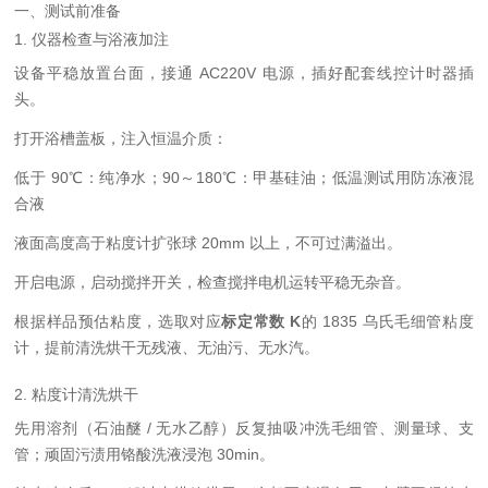
一、测试前准备
1. 仪器检查与浴液加注
设备平稳放置台面，接通 AC220V 电源，插好配套线控计时器插
头。
打开浴槽盖板，注入恒温介质：
低于 90℃：纯净水；90～180℃：甲基硅油；低温测试用防冻液混
合液
液面高度高于粘度计扩张球 20mm 以上，不可过满溢出。
开启电源，启动搅拌开关，检查搅拌电机运转平稳无杂音。
根据样品预估粘度，选取对应
标定常数 K
的 1835 乌氏毛细管粘度
计，提前清洗烘干无残液、无油污、无水汽。
2. 粘度计清洗烘干
先用溶剂（石油醚 / 无水乙醇）反复抽吸冲洗毛细管、测量球、支
管；顽固污渍用铬酸洗液浸泡 30min。