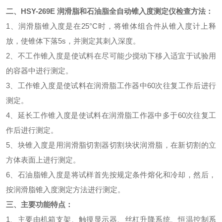
二、
HSY-269E
润滑脂和石油脂全自动锥入度测定仪
检查方法：
1、润滑脂锥入度是在25°C时，将锥体组合件从锥入度计上释
放，使锥体下落5s，并测定其刺入深度。
2、不工作锥入度是使试料在尽可能少搅动下移入适宜于试验用
的容器中进行测定。
3、工作锥入度是使试料在润滑脂工作器中60次往复工作后进行
测定。
4、延长工作锥入度是使试料在润滑脂工作器中多于60次往复工
作后进行测定。
5、块锥入度是用润滑脂切割器切割块状润滑脂，在新切割的立
方体表面上进行测定。
6、石油脂锥入度是将试样首先按规定条件熔化和冷却，然后，
按润滑脂锥入度测定方法进行测定。
三、
主要功能特点
：
1、
主要由机箱支架、触摸显示器、丝杠升降系统、恒温控制系