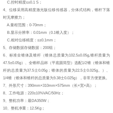
C.控时精度≤±0.1 S；
4、位移采用高精度激光版位移传感器，分体式结构，锥杆下落
时无摩擦力；
A.量程范围：0-70mm；
B.显示分辨率：0.01mm（0.1锥入度）；
C.相对位移精度：≤±0.1mm；
5、存储数据存储数据：200组；
6、标准全锥体及锥杆（锥体总质量为102.5±0.05g,锥杆质量为
47.5±0.05g）、全锥样品杯（平底圆筒型）选配1/2锥（锥体和锥
杆的总质量为37.5士0.05g；锥体的质量为22.5士0.025g。）、
1/4锥（锥体和锥杆的总质量为9.38士0.025g），非常方便更换。
7、外形尺寸：390mm×310mm×575mm（长×宽×高）；
8、工作电源：220±10%VAC/50Hz；
9、整机功率：最DA350W；
10、整机净重：12.5Kg；