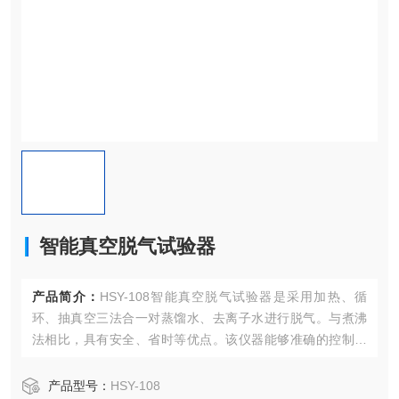
智能真空脱气试验器
产品简介：
HSY-108智能真空脱气试验器是采用加热、循
环、抽真空三法合一对蒸馏水、去离子水进行脱气。与煮沸
法相比，具有安全、省时等优点。该仪器能够准确的控制溶
出介质的温度，并能够控制溶出介质所在容器的真空度，达
到理想的脱气效果。可配合溶出仪使用。
产品型号：
HSY-108