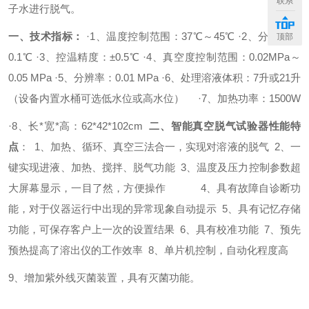
联系
子水进行脱气。
一、技术指标：
·1、温度控制范围：37℃～45℃
·2、分辨率：
顶部
0.1℃
·3、控温精度：±0.5℃
·4、真空度控制范围：0.02MPa～
0.05 MPa
·5、分辨率：0.01 MPa
·6、处理溶液体积：7升或21升
（设备内置水桶可选低水位或高水位）
·7、加热功率：1500W
·8、长*宽*高：62*42*102cm
二、智能真空脱气试验器性能特
点
：
1、加热、循环、真空三法合一，实现对溶液的脱气
2、一
键实现进液、加热、搅拌、脱气功能
3、温度及压力控制参数超
大屏幕显示，一目了然，方便操作
4、具有故障自诊断功
能，对于仪器运行中出现的异常现象自动提示
5、具有记忆存储
功能，可保存客户上一次的设置结果
6、具有校准功能
7、预先
预热提高了溶出仪的工作效率
8、单片机控制，自动化程度高
9、增加紫外线灭菌装置，具有灭菌功能。