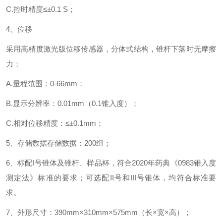
C.控时精度≤±0.1 S；
4、位移
采用高精度激光版位移传感器，分体式结构，锥杆下落时无摩擦
力；
A.量程范围：0-66mm；
B.显示分辨率：0.01mm（0.1锥入度）；
C.相对位移精度：≤±0.1mm；
5、存储数据存储数据：200组；
6、标配I号锥体及锥杆、样品杯，符合2020年药典《0983锥入度
测定法》标准的要求；可选配II号和III号锥体，均符合标准要
求。
7、外形尺寸：390mm×310mm×575mm（长×宽×高）；