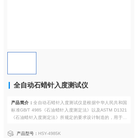
全自动石蜡针入度测试仪
产品简介：
全自动石蜡针入度测试仪是根据中华人民共和国
标准GB/T 4985《石油蜡针入度测定法》以及ASTM D1321
《石油蜡针入度测定法》所规定的要求设计制造的，用于测
量石蜡的针入度，以鉴定石蜡的硬度。本仪器也可用于固体
细粒、粉剂、胶体、冻体等材料，以及乳酪、糖胶、牛油、
产品型号：
HSY-4985K