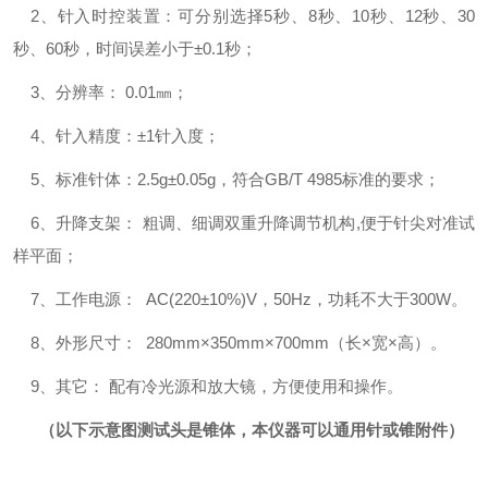
2、针入时控装置：可分别选择5秒、8秒、10秒、12秒、30
秒、60秒，时间误差小于±0.1秒；
3、分辨率： 0.01㎜；
4、针入精度：±1针入度；
5、标准针体：2.5g±0.05g，符合GB/T 4985标准的要求；
6、升降支架： 粗调、细调双重升降调节机构,便于针尖对准试
样平面；
7、工作电源： AC(220±10%)V，50Hz，功耗不大于300W。
8、外形尺寸： 280mm×350mm×700mm（长×宽×高）。
9、其它： 配有冷光源和放大镜，方便使用和操作。
（以下示意图测试头是锥体，本仪器可以通用针或锥附件）