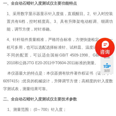
一、
全自动石蜡针入度测试仪
主要功能特点
1、采用数字显示器显示针入度值，直观醒目。
2、针入时控装
置共有6档，控时精度高。
3、具有升降架电动粗调、细调功
能，调节方便，对针准确。
4、针杆组件质量精准，严格符合标准，方便快捷检定。
5、一
机可多用，也可以选配选择标准针、试样皿、温度计和砝码等
不同的配置，可以适合国标GB/T 4509-1998、GB/T 4509-
联系
2010和公路JTG E20-2011中T0604-2011标准的测量。
顶部
本仪器最大的特点是：本仪器拥有软件著作权证书（证书号：
6097415）;优良的机械设计，升降调节方便；高精度的针入度数
字测试表，测量结果可靠。
二、
全自动石蜡针入度测试仪
主要技术参数
1、测量范围： (0～700）针入度；