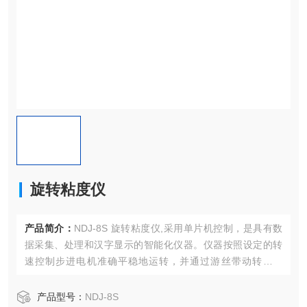
旋转粘度仪
产品简介：
NDJ-8S 旋转粘度仪,采用单片机控制，是具有数
据采集、处理和汉字显示的智能化仪器。仪器按照设定的转
速控制步进电机准确平稳地运转，并通过游丝带动转子转
动。当转子没受到阻力时，转子和电机同步地旋转；当转子
受到被测液体阻力时，转子的旋转将滞后于电机。
产品型号：
NDJ-8S