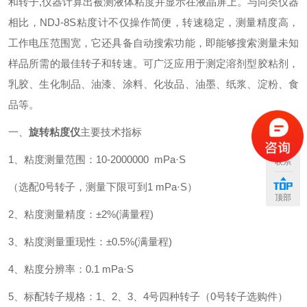
和转子,仪器计算出被测液体粘度并显示在液晶屏上。与同类仪器
相比，NDJ-8S粘度计不仅操作简便，转速稳定，测量精度高，
工作电压范围宽，它还具备自动搜索功能，即能够搜索测量未知
样品所需的最佳转子和转速。可广泛应用于测定溶剂型胶粘剂，
乳胶、生化制品、油漆、涂料、化妆品、油墨、纸浆、淀粉、食
品等。
一、
旋转粘度仪
主要技术指标
1、粘度测量范围：10-2000000 mPa·S
联系
（选配0号转子，测量下限可到1 mPa·S）
顶部
2、粘度测量精度：±2%(满量程)
3、粘度测量重现性：±0.5%(满量程)
4、粘度分辨率：0.1 mPa·S
5、标配转子规格：1、2、3、4号四种转子（0号转子选购件）