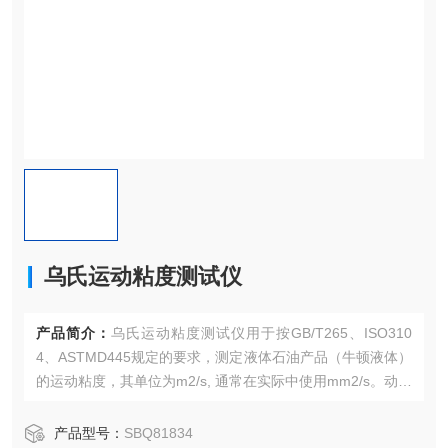
乌氏运动粘度测试仪
产品简介：
乌氏运动粘度测试仪用于按GB/T265、ISO310
4、ASTMD445规定的要求，测定液体石油产品（牛顿液体）
的运动粘度，其单位为m2/s, 通常在实际中使用mm2/s。动力
粘度为液体在某一恒定温度下测得的运动粘度与同温度下该
液体的的密度之积。此外仪器也可作为高精度冷浴，进行其
产品型号：
SBQ81834