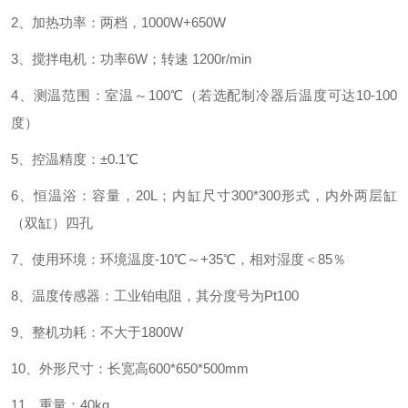
2、加热功率：两档，1000W+650W
3、搅拌电机：功率6W；转速 1200r/min
4、测温范围：室温～100℃（若选配制冷器后温度可达10-100
度）
5、控温精度：±0.1℃
6、恒温浴：容量，20L；内缸尺寸300*300
形式，内外两层缸
（双缸）四孔
7、使用环境：环境温度-10℃～+35℃，
相对湿度＜85％
8、温度传感器：工业铂电阻，其分度号为Pt100
9、整机功耗：不大于1800W
10、外形尺寸：长宽高600*650*500mm
11、重量：40kg