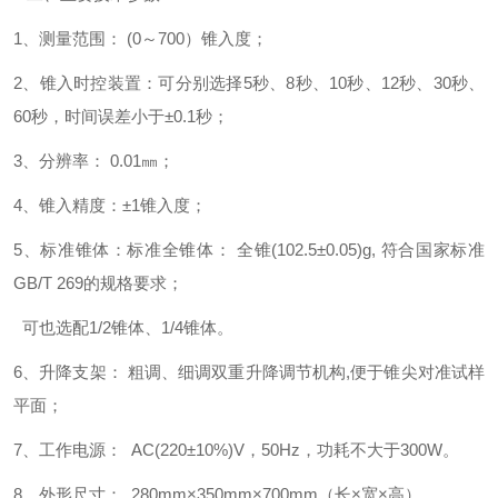
1、测量范围： (0～700）锥入度；
2、锥入时控装置：可分别选择5秒、8秒、10秒、12秒、30秒、
60秒，时间误差小于±0.1秒；
3、分辨率： 0.01㎜；
4、锥入精度：±1锥入度；
5、标准锥体：标准全锥体： 全锥(102.5±0.05)g, 符合国家标准
GB/T 269的规格要求；
可也选配1/2锥体、1/4锥体。
6、升降支架： 粗调、细调双重升降调节机构,便于锥尖对准试样
平面；
7、工作电源： AC(220±10%)V，50Hz，功耗不大于300W。
8、外形尺寸： 280mm×350mm×700mm（长×宽×高）。