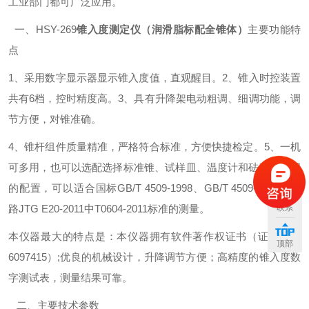
工业部门都可广泛应用。
一、HSY-269
锥入度测定仪（润滑脂标配全锥体）
主要功能特
点
1、采用数字显示器显示锥入度值，直观醒目。
2、锥入时控装置
共有6档，控时精度高。
3、具有升降架电动粗调、细调功能，调
节方便，对锥准确。
4、锥杆组件质量精准，严格符合标准，方便快捷检定。
5、一机
可多用，也可以选配选择标准锥、试样皿、温度计和砝码等不同
的配置，可以适合国标GB/T 4509-1998、GB/T 4509-2010和公
路JTG E20-2011中T0604-2011标准的测量。
联系
本仪器最大的特点是：本仪器拥有软件著作权证书（证书号：
顶部
6097415）;优良的机械设计，升降调节方便；高精度的锥入度数
字测试表，测量结果可靠。
二、主要技术参数