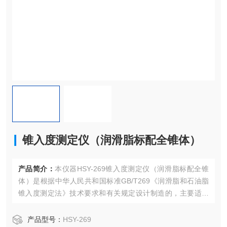
锥入度测定仪（润滑脂标配全锥体）
产品简介：
本仪器HSY-269锥入度测定仪（润滑脂标配全锥
体）是根据中华人民共和国标准GB/T269《润滑脂和石油脂
锥入度测定法》技术要求和有关规定设计制造的，主要适用
于润滑脂和石油脂（凡士林）锥入度的测试。本仪器也可通
过加配附件用于固体细粒、粉剂、胶体、冻体等材料，以及
产品型号：
HSY-269