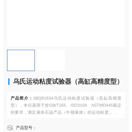
乌氏运动粘度试验器（高缸高精度型）
产品简介：
SBQ81834乌氏运动粘度试验器（高缸高精度
型），本仪器用于按GB/T265、ISO3104、ASTMD445规定
的要求，测定液体石油产品（牛顿液体）的运动粘度，其单
位为m2/s, 通常在实际中使用mm2/s。运动粘度为液体在某一
恒定温度下测得的运动粘度与同温度下该液体的的密度之
产品型号：