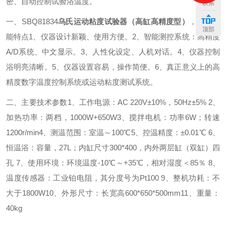
密、自动控制试验浴温度。
联系
一、SBQ81834
乌氏运动粘度试验器（高缸高精度型）
，主要功
顶部
能特点
1、仪器设计新颖、使用方便。
2、智能测控系统：高精度
A/D系统、中文显示。
3、人性化设定、人机对话。
4、仪器控制
浴明亮清晰。
5、仪器设置容易，操作简便。
6、真正意义上的高
精度数字温度控制系统或运动粘度测试系统。
二、主要技术参数
1、工作电源：AC 220V±10%，50Hz±5%
2、
加热功率：两档，1000W+650W
3、搅拌电机：功率6W；转速
1200r/min
4、测温范围：室温～100℃
5、控温精度：±0.01℃
6、
恒温浴：容量，27L；内缸尺寸300*400，内外两层缸（双缸）四
孔
7、使用环境：环境温度-10℃～+35℃，相对湿度＜85％
8、
温度传感器：工业铂电阻，其分度号为Pt100
9、整机功耗：不
大于1800W
10、外形尺寸：长宽高600*650*500mm
11、重量：
40kg