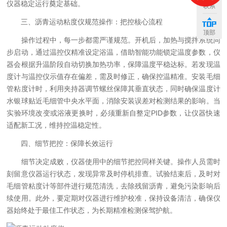
仪器稳定运行奠定基础。
联系
三、沥青运动粘度仪规范操作：把控核心流程
顶部
操作过程中，每一步都需严谨规范。开机后，加热与搅拌系统同
步启动，通过温控仪精准设定浴温，借助智能功能锁定温度参数，仪
器会根据升温阶段自动切换加热功率，保障温度平稳达标。若发现温
度计与温控仪示值存在偏差，需及时修正，确保控温精准。安装毛细
管粘度计时，利用夹持器调节螺丝保障其垂直状态，同时确保温度计
水银球贴近毛细管中央水平面，消除安装误差对检测结果的影响。当
实验环境改变或浴液更换时，必须重新自整定PID参数，让仪器快速
适配新工况，维持控温稳定性。
四、细节把控：保障长效运行
细节决定成败，仪器使用中的细节把控同样关键。操作人员需时
刻留意仪器运行状态，发现异常及时停机排查。试验结束后，及时对
毛细管粘度计等部件进行规范清洗，去除残留沥青，避免污染影响后
续使用。此外，要定期对仪器进行维护校准，保持设备清洁，确保仪
器始终处于最佳工作状态，为长期精准检测保驾护航。