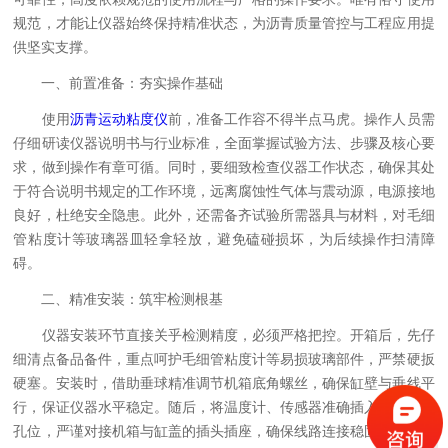
规范，才能让仪器始终保持精准状态，为沥青质量管控与工程应用提
供坚实支撑。
一、前置准备：夯实操作基础
使用
沥青运动粘度仪
前，准备工作容不得半点马虎。操作人员需
仔细研读仪器说明书与行业标准，全面掌握试验方法、步骤及核心要
求，做到操作有章可循。同时，要细致检查仪器工作状态，确保其处
于符合说明书规定的工作环境，远离腐蚀性气体与震动源，电源接地
良好，杜绝安全隐患。此外，还需备齐试验所需器具与材料，对毛细
管粘度计等玻璃器皿轻拿轻放，避免磕碰损坏，为后续操作扫清障
碍。
二、精准安装：筑牢检测根基
仪器安装环节直接关乎检测精度，必须严格把控。开箱后，先仔
细清点备品备件，重点呵护毛细管粘度计等易损玻璃部件，严禁硬扳
硬塞。安装时，借助垂球精准调节机箱底角螺丝，确保缸壁与垂线平
行，保证仪器水平稳定。随后，将温度计、传感器准确插入缸盖对应
孔位，严谨对接机箱与缸盖的插头插座，确保线路连接稳固可靠，为